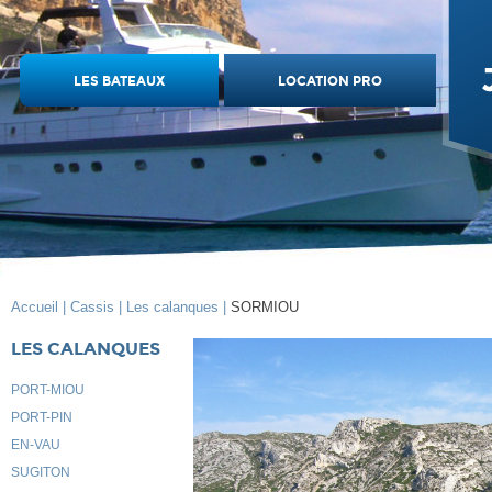
LES BATEAUX
LOCATION PRO
Accueil |
Cassis |
Les calanques |
SORMIOU
LES CALANQUES
PORT-MIOU
PORT-PIN
EN-VAU
SUGITON