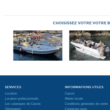
CHOISISSEZ VOTRE VOTRE B
SERVICES
INFORMATIONS UTILES
Location
Cassis
Location professionnels
Météo locale
Les calanques de Cassis
Conditions générales de vente
Séminaires
Contactez-nous