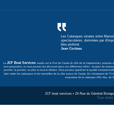
Les Calanques situées entre Marseil
spectaculaires, dominées par d'imp
bleu profond.
Jean Cocteau
JCF Boat Services
La
, basée sur le Port de Cassis (à côté de la Capitainerie), propos
sont proposées, et vous pourrez les découvrir dans nos différentes offres : location de bat
journée, la journée, ou plus si vous le désirez. Vous pourrez apprécier la qualité exceptionnel
lou
faire visiter les calanques et les merveilles de la côte autour de Cassis. En choisissant de
turquoises de la calanque d’En Vau, de Su
JCF boat services • 24 Rue du Général Bonap
Tous droit