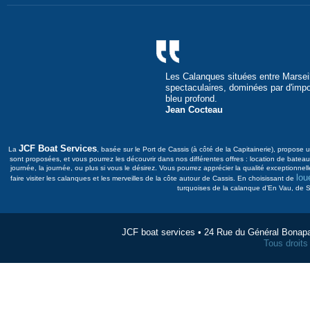
Les Calanques situées entre Marseil
spectaculaires, dominées par d'imp
bleu profond.
Jean Cocteau
JCF Boat Services
La
, basée sur le Port de Cassis (à côté de la Capitainerie), propos
sont proposées, et vous pourrez les découvrir dans nos différentes offres : location de bat
journée, la journée, ou plus si vous le désirez. Vous pourrez apprécier la qualité exceptionnel
lou
faire visiter les calanques et les merveilles de la côte autour de Cassis. En choisissant de
turquoises de la calanque d’En Vau, de Su
JCF boat services • 24 Rue du Général Bonap
Tous droit