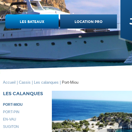
LES BATEAUX
LOCATION PRO
Accueil |
Cassis |
Les calanques |
Port-Miou
LES CALANQUES
PORT-MIOU
PORT-PIN
EN-VAU
SUGITON