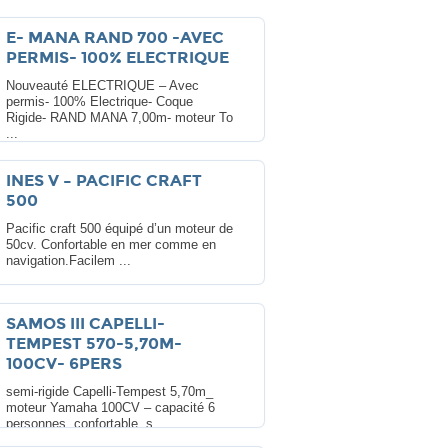
E- MANA RAND 700 -AVEC
PERMIS- 100% ELECTRIQUE
Nouveauté ELECTRIQUE – Avec
permis- 100% Electrique- Coque
Rigide- RAND MANA 7,00m- moteur To
...
INES V – PACIFIC CRAFT
500
Pacific craft 500 équipé d’un moteur de
50cv. Confortable en mer comme en
navigation.Facilem ...
SAMOS III CAPELLI-
TEMPEST 570-5,70M-
100CV- 6PERS
semi-rigide Capelli-Tempest 5,70m_
moteur Yamaha 100CV – capacité 6
personnes, confortable, s ...