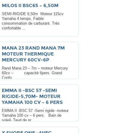
MILOS II BSC65 – 6,50M
SEMI-RIGIDE 6,50m Moteur 115cv
Yamaha 4 temps. Faible
consommation de carburant. Très
confortable ...
MANA 23 RAND MANA 7M
MOTEUR THERMIQUE
MERCURY 60CV-6P
Rand Mana 23 – 7m – moteur Mercury
60cv – capacité 6pers. Grand
Confo ...
EMMA II -BSC 57 -SEMI
RIGIDE-5,70M- MOTEUR
YAMAHA 100 CV – 6 PERS
EMMA II -BSC 57 -Semi rigide- moteur
Yamaha 100 cv – 6 pers. Bain de
soleil- Taud de pr ...
X SHORE ONE -AVEC