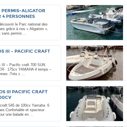
 PERMIS-ALIGATOR
 4 PERSONNES
écouvrir le Parc national des
es grâce à nos « Aligators »,
 sans permis ...
S III – PACIFIC CRAFT
II – Pacific craft 700 SUN
R- 175cv YAMAHA 4 temps –
nnes -Très c ...
OS III PACIFIC CRAFT
100CV
 craft 545 de 100cv Yamaha 6
es.Confortable et spacieux
our une balade en ...