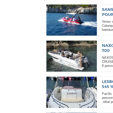
SANS
POUR
Venez d
Calanqu
bateaux
NAXO
700
NAXOS I
CRUISE
8 perso
LESB
545 
Pacific
personn
idéal p