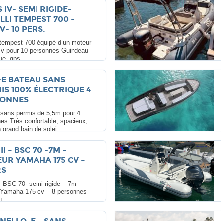
 IV- SEMI RIGIDE-
LLI TEMPEST 700 –
V- 10 PERS.
 tempest 700 équipé d’un moteur
cv pour 10 personnes Guindeau
ue, gps ...
-E BATEAU SANS
IS 100% ÉLECTRIQUE 4
SONNES
sans permis de 5,5m pour 4
es Très confortable, spacieux,
 grand bain de solei ...
II – BSC 70 -7M –
UR YAMAHA 175 CV –
RS
 BSC 70- semi rigide – 7m –
 Yamaha 175 cv – 8 personnes
 ...
NELLO-E – SANS