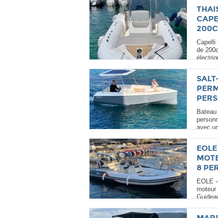
THAIS
CAPE
200C
Capelli
de 200
électriq
SALT
PERM
PER
Bateau 
personn
avec un
EOLE 
MOTE
8 PE
EOLE –
moteur
Guideau
MARI