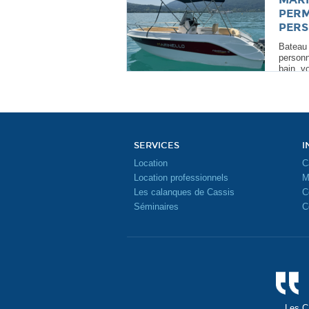
PERM
PERS
Bateau
personn
bain, vo
SERVICES
I
Location
C
Location professionnels
M
Les calanques de Cassis
C
Séminaires
C
Les Ca