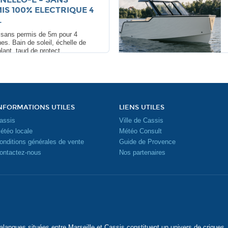
IS 100% ELECTRIQUE 4
.
 sans permis de 5m pour 4
es. Bain de soleil, échelle de
lant, taud de protect ...
NFORMATIONS UTILES
LIENS UTILES
assis
Ville de Cassis
étéo locale
Météo Consult
onditions générales de vente
Guide de Provence
ontactez-nous
Nos partenaires
lanques situées entre Marseille et Cassis constituent un univers de criques