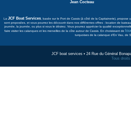
Jean Cocteau
JCF Boat Services
La
, basée sur le Port de Cassis (à côté de la Capitainerie), propos
sont proposées, et vous pourrez les découvrir dans nos différentes offres : location de bat
journée, la journée, ou plus si vous le désirez. Vous pourrez apprécier la qualité exceptionnel
lou
faire visiter les calanques et les merveilles de la côte autour de Cassis. En choisissant de
turquoises de la calanque d’En Vau, de Su
JCF boat services • 24 Rue du Général Bonap
Tous droit