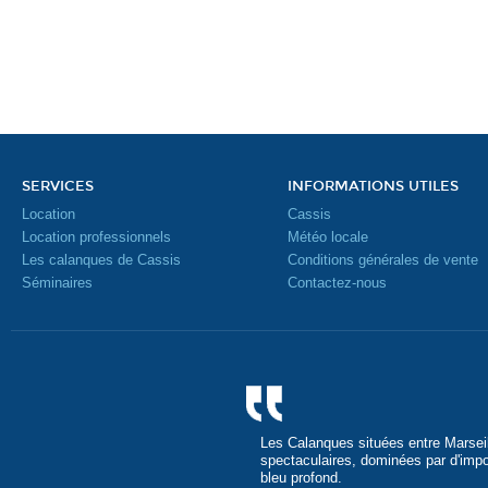
SERVICES
INFORMATIONS UTILES
Location
Cassis
Location professionnels
Météo locale
Les calanques de Cassis
Conditions générales de vente
Séminaires
Contactez-nous
Les Calanques situées entre Marseil
spectaculaires, dominées par d'imp
bleu profond.