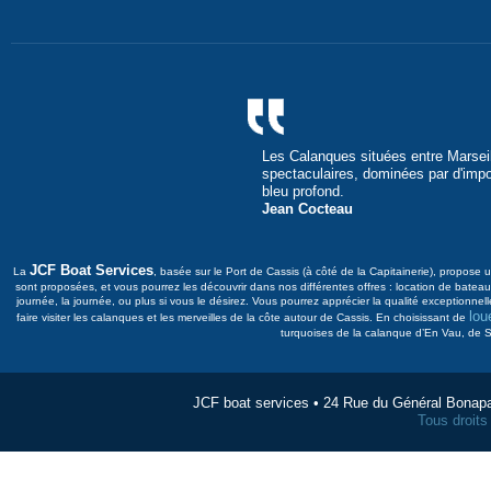
Les Calanques situées entre Marseil
spectaculaires, dominées par d'imp
bleu profond.
Jean Cocteau
JCF Boat Services
La
, basée sur le Port de Cassis (à côté de la Capitainerie), propos
sont proposées, et vous pourrez les découvrir dans nos différentes offres : location de bat
journée, la journée, ou plus si vous le désirez. Vous pourrez apprécier la qualité exceptionnel
lou
faire visiter les calanques et les merveilles de la côte autour de Cassis. En choisissant de
turquoises de la calanque d’En Vau, de Su
JCF boat services • 24 Rue du Général Bonap
Tous droit