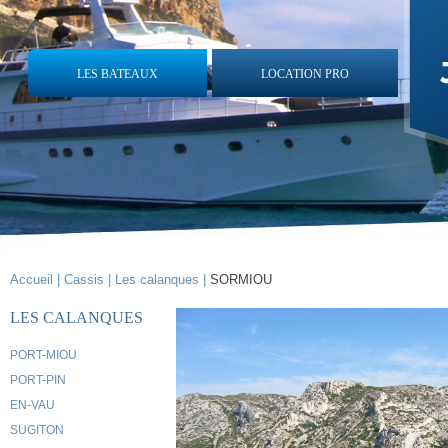
LES BATEAUX
LOCATION PRO
Accueil |
Cassis |
Les calanques |
SORMIOU
LES CALANQUES
PORT-MIOU
PORT-PIN
EN-VAU
SUGITON