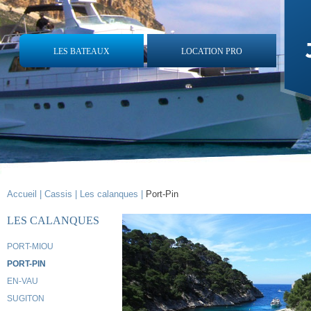
LES BATEAUX
LOCATION PRO
Accueil |
Cassis |
Les calanques |
Port-Pin
LES CALANQUES
PORT-MIOU
PORT-PIN
EN-VAU
SUGITON