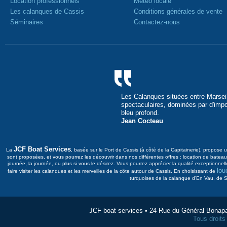
Location professionnels
Météo locale
Les calanques de Cassis
Conditions générales de vente
Séminaires
Contactez-nous
Les Calanques situées entre Marseil
spectaculaires, dominées par d'imp
bleu profond.
Jean Cocteau
JCF Boat Services
La
, basée sur le Port de Cassis (à côté de la Capitainerie), propos
sont proposées, et vous pourrez les découvrir dans nos différentes offres : location de bat
journée, la journée, ou plus si vous le désirez. Vous pourrez apprécier la qualité exceptionnel
lou
faire visiter les calanques et les merveilles de la côte autour de Cassis. En choisissant de
turquoises de la calanque d’En Vau, de Su
JCF boat services • 24 Rue du Général Bonap
Tous droit